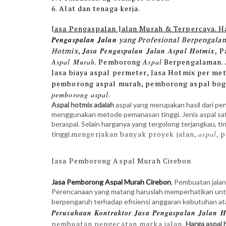
6. Alat dan tenaga kerja.
Jasa Pengaspalan Jalan Murah & Terpercaya. H
Pengaspalan Jalan
yang Profesional Berpengala
Hotmix
,
Jasa Pengaspalan Jalan Aspal
Hotmix
, 
Aspal Murah
. Pemborong
Aspal
Berpengalaman.
Jasa biaya aspal permeter, Jasa Hotmix per met
pemborong aspal murah, pemborong aspal bog
pemborong aspal.
Aspal hotmix adalah
aspal yang merupakan hasil dari pe
menggunakan metode pemanasan tinggi. Jenis aspal sa
beraspal. Selain harganya yang tergolong terjangkau, ti
mengerjakan banyak proyek jalan,
aspal
, 
tinggi.
Jasa Pemborong Aspal Murah Cirebon
Jasa Pemborong Aspal Murah Cirebon
, Pembuatan jalan
Perencanaan yang matang haruslah memperhatikan untuk
berpengaruh terhadap efisiensi anggaran kebutuhan ata
Perusahaan
Kontraktor
Jasa
Pengaspalan
Jalan H
pembuatan pengecatan marka jalan.
Harga aspal