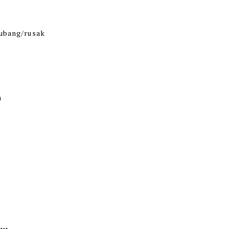
lubang/rusak
h