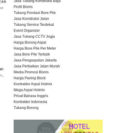
gan
Jasa Tukang Konstruksi Baja
an
Profil Bisnis
Tukang Pondasi Bore Pile
Jasa Konstruksi Jalan
Tukang Service Terdekat
Event Organizer
Jasa Tukang CCTV Jogja
Harga Borong Aspal
Harga Bore Pile Per Meter
Jasa Bore Pile Terbaik
Jasa Pengaspalan Jakarta
Jasa Perbaikan Jalan Murah
an
Media Promosi Bisnis
ix
,
Harga Paving Block
Kontraktor Aspal Hotmix
Mega Aspal Hotmix
Privat Bahasa Inggris
Kontraktor Indonesia
Tukang Borong