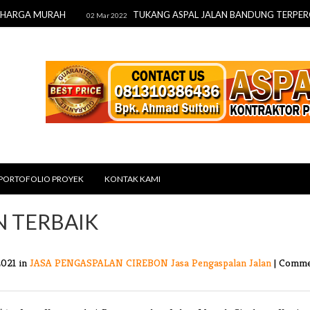
GA MURAH
TUKANG ASPAL JALAN BANDUNG TERPERCAYA
02 Mar 2022
PORTOFOLIO PROYEK
KONTAK KAMI
N TERBAIK
2021 in
JASA PENGASPALAN CIREBON
Jasa Pengaspalan Jalan
|
Comme