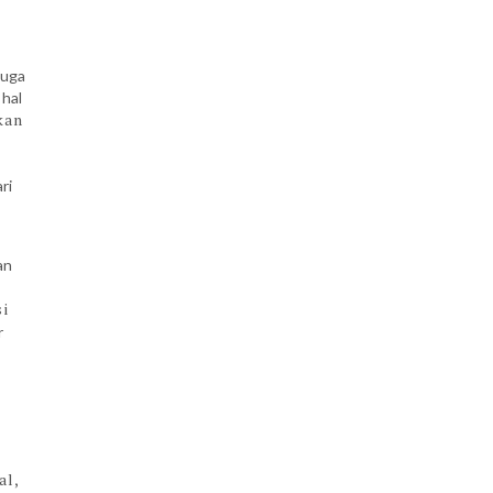
juga
 hal
kan
ri
kan
i
r
al,