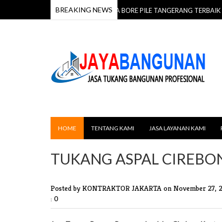
BREAKING NEWS
G PER METER
JASA BORE PILE TANGERANG TERBAIK HAR
01 Dec 2025
HOME
TENTANG KAMI
JASA LAYANAN KAMI
TUKANG ASPAL CIREBO
Posted by KONTRAKTOR JAKARTA
on November 27, 
: 0