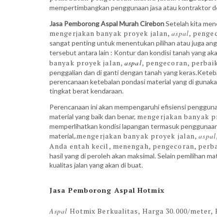
mempertimbangkan penggunaan jasa atau kontraktor de
Jasa Pemborong Aspal Murah Cirebon
Setelah kita men
mengerjakan banyak proyek jalan,
aspal
, penge
sangat penting untuk menentukan pilihan atau juga ang
tersebut antara lain : Kontur dan kondisi tanah yang ak
banyak proyek jalan,
aspal
, pengecoran, perbai
penggalian dan di ganti dengan tanah yang keras.Keteba
perencanaan ketebalan pondasi material yang di gunakan 
tingkat berat kendaraan.
Perencanaan ini akan mempengaruhi efisiensi penggun
mengerjakan banyak p
material yang baik dan benar,
memperlihatkan kondisi lapangan termasuk penggunaan ma
mengerjakan banyak proyek jalan,
aspal
material,.
Anda entah kecil, menengah,
pengecoran, perba
hasil yang di peroleh akan maksimal. Selain pemilihan 
kualitas jalan yang akan di buat.
Jasa Pemborong Aspal Hotmix
Aspal
Hotmix Berkualitas, Harga 30.000/meter, F