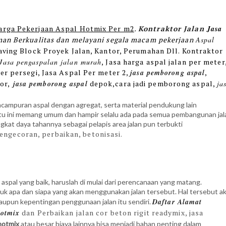
arga Pekerjaan Aspal Hotmix Per m2
.
Kontraktor Jalan
Jasa
man Berkualitas dan melayani segala macam pekerjaan
Aspal
Paving Block Proyek Jalan, Kantor, Perumahan Dll. Kontraktor
Jasa pengaspalan jalan murah
, Jasa harga aspal jalan per meter
er persegi, Jasa Aspal Per meter 2,
jasa pemborong aspal
,
or,
jasa
pemborong aspal
depok,cara jadi pemborong aspal,
ja
ncampuran aspal dengan agregat, serta material pendukung lain
tu ini memang umum dan hampir selalu ada pada semua pembangunan jal
ngkat daya tahannya sebagai pelapis area jalan pun terbukti
pengecoran, perbaikan, betonisasi.
 aspal yang baik, haruslah di mulai dari perencanaan yang matang.
 apa dan siapa yang akan menggunakan jalan tersebut. Hal tersebut a
Daftar Alamat
upun kepentingan penggunaan jalan itu sendiri.
otmix
dan Perbaikan jalan cor beton rigit readymix, jasa
 hotmix
atau besar biaya lainnya bisa menjadi bahan penting dalam