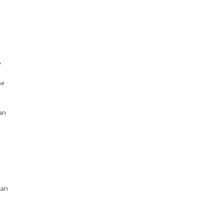
,
sa
an
kan