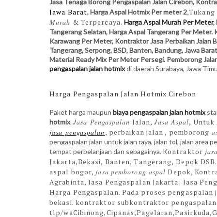
Jasa Tenaga Borong Pengaspalan Jalan Cirebon, Kontr
Jawa Barat
,Tukang
, Harga Aspal Hotmix Per meter 2
Murah
& Terpercaya.
Harga Aspal Murah Per Meter
,
Tangerang Selatan, Harga Aspal Tangerang Per Meter. 
Karawang Per Meter,
Kontraktor Jasa Perbaik
a
n Jalan 
Tangerang, Serpong, BSD, Banten, Bandung, Jawa Bara
Material Ready Mix Per Meter Persegi. Pemborong Jala
pengaspalan jalan hotmix
di daerah Surabaya, Jawa Timu
Harga Pengaspalan Jalan Hotmix Cirebon
Paket harga maupun
biaya pengaspalan jalan hotmix
sta
Jasa Pengaspalan
Jalan,
Jasa Aspal
, Untuk
hotmix
.
jasa pengaspalan
, perbaikan jalan , pemborong
a
pengaspalan jalan untuk jalan raya, jalan tol, jalan area
ontraktor
jas
tempat perbelanjaan dan sebagainya. K
Jakarta,Bekasi, Banten, Tangerang, Depok DSB
aspal bogor,
jasa
pemborong aspal
Depok,
Kontr
Agrabinta,
Jasa Pengaspalan Jakarta; Jasa Pen
Harga Pengaspalan. Pada proses pengaspalan 
bekasi. kontraktor subkontraktor pengaspalan 
tlp/wa
Cibinong,Cipanas,Pagelaran,Pasirkuda,G