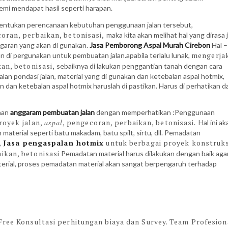
mi mendapat hasil seperti harapan.
entukan perencanaan kebutuhan penggunaan jalan tersebut,
coran, perbaikan, betonisasi,
maka kita akan melihat hal yang dirasa 
garan yang akan di gunakan.
Jasa Pemborong Aspal Murah Cirebon
Hal –
mengerja
an di pergunakan untuk pembuatan jalan.apabila terlalu lunak,
kan, betonisasi,
sebaiknya di lakukan penggantian tanah dengan cara
lan pondasi jalan, material yang di gunakan dan ketebalan aspal hotmix,
dan ketebalan aspal hotmix haruslah di pastikan. Harus di perhatikan da
aan
anggaram pembuatan jalan
dengan memperhatikan :Penggunaan
royek jalan,
aspal
, pengecoran, perbaikan, betonisasi
. Hal ini a
terial seperti batu makadam, batu spilt, sirtu, dll. Pemadatan
,
Jasa pengaspalan hotmix
untuk berbagai proyek konstruks
ikan, betonisasi
Pemadatan material harus dilakukan dengan baik aga
material, proses pemadatan material akan sangat berpengaruh terhadap
ree Konsultasi perhitungan biaya dan Survey. Team Profesion