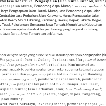
Jasa Konstruksi Pengaspalan Jalan Murah Cirebon, Kunin
aktor
 Aspal Jalan Murah,
Jasa Pengaspalan Jal
Pemborong Aspal Murah,
 Harga Pengaspalan Jalan Hotmix Murah, Jasa Pemborong Aspal Jalan
Kontraktor Jasa Perbaikan Jalan Karawang, Harga Pengaspalan Jalan
Beton Ready Mix di Cikarang, Karawang, Bekasi, Depok, Jakarta, Bogor,
t, Tegal, Pekalongan, Semarang Jawa Tengah, Menghitung Kebutuhan
n
- Kami
merupakan kontraktor pemborong yang bergerak di bidang
r, Jawa Barat, Jawa Tengah dan sekitarnya.
ndar dengan harga yang dirinci sesuai standar pekerjaan
pengaspalan jal
Pengaspalan
di Pabrik, Gudang, Perkantoran.
Harga
aspal hotm
spal
Jasa pengaspalan murah
berkualitas.
,
Kami melayani jasa
 perumahan, pabrik, parkiran perkantoran, ruko, supermarket, mall ataupun
a
perbaikan dan
pengaspalan
jalan hotmix di wilayah Bandung,
.
Jasa pemborong aspal
, pemborong aspal murah, pemborong
aktor
jasa
pengaspalan jalan hotmix di Cianjur Jawa Barat,
gaspalan Murah; Jasa Perbaikan Jalan;
Jasa Pemborong Aspal
;
jalan,
jasa aspal
hotmix di jakarta, bogor, depok, tangerang,
jalan hubungi
arut,Pacet,Sukalayu,Takokak,Cibeber​,
pemborong aspal,
jasa