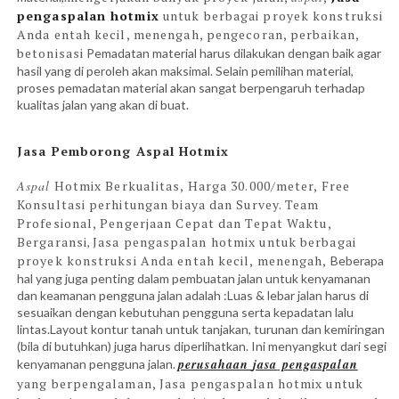
pengaspalan hotmix
untuk berbagai proyek konstruksi
Anda entah kecil, menengah,
pengecoran, perbaikan,
betonisasi
Pemadatan material harus dilakukan dengan baik agar
hasil yang di peroleh akan maksimal. Selain pemilihan material,
proses pemadatan material akan sangat berpengaruh terhadap
kualitas jalan yang akan di buat.
Jasa Pemborong Aspal Hotmix
Aspal
Hotmix Berkualitas, Harga 30.000/meter, Free
Konsultasi perhitungan biaya dan Survey. Team
Profesional, Pengerjaan Cepat dan Tepat Waktu,
Bergaransi
Jasa pengaspalan hotmix untuk berbagai
,
proyek konstruksi Anda entah kecil, menengah,
Beberapa
hal yang juga penting dalam pembuatan jalan untuk kenyamanan
dan keamanan pengguna jalan adalah :Luas & lebar jalan harus di
sesuaikan dengan kebutuhan pengguna serta kepadatan lalu
lintas.Layout kontur tanah untuk tanjakan, turunan dan kemiringan
(bila di butuhkan) juga harus diperlihatkan. Ini menyangkut dari segi
perusahaan
jasa
pengaspalan
kenyamanan pengguna jalan.
yang berpengalaman,
Jasa pengaspalan hotmix untuk