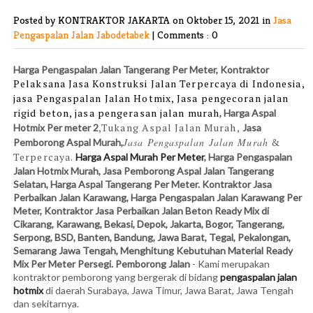
Posted by KONTRAKTOR JAKARTA
on Oktober 15, 2021 in
Jasa
Pengaspalan Jalan Jabodetabek
|
Comments : 0
Harga Pengaspalan Jalan
Tangerang Per Meter,
Kontraktor
Pelaksana Jasa Konstruksi Jalan Terpercaya di Indonesia,
jasa Pengaspalan Jalan Hotmix, Jasa pengecoran jalan
rigid beton, jasa pengerasan jalan murah
, Harga Aspal
,Tukang Aspal Jalan Murah,
Hotmix Per meter 2
Jasa
Jasa Pengaspalan Jalan Murah
&
Pemborong Aspal Murah,
Terpercaya.
Harga Aspal Murah Per Meter
, Harga Pengaspalan
Jalan Hotmix Murah, Jasa Pemborong Aspal Jalan Tangerang
Selatan, Harga Aspal Tangerang Per Meter. Kontraktor Jasa
Perbaikan Jalan Karawang, Harga Pengaspalan Jalan
Karawang Per
Meter,
Kontraktor Jasa Perbaik
a
n Jalan Beton Ready Mix di
Cikarang, Karawang, Bekasi, Depok, Jakarta, Bogor, Tangerang,
Serpong, BSD, Banten, Bandung, Jawa Barat, Tegal, Pekalongan,
Semarang Jawa Tengah, Menghitung Kebutuhan Material Ready
Mix Per Meter Persegi. Pemborong Jalan
- Kami
merupakan
kontraktor pemborong yang bergerak di bidang
pengaspalan jalan
hotmix
di daerah Surabaya, Jawa Timur, Jawa Barat, Jawa Tengah
dan sekitarnya.