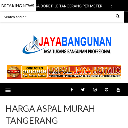
BREAKING NEWS
HARGA BORE PILE TANGERANG PER METER
JA
01 Dec 2025
01 Dec 2025
HARGA ASPAL MURAH
TANGERANG