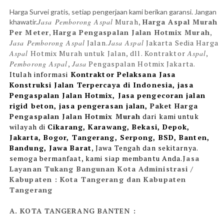
Harga Survei gratis, setiap pengerjaan kami berikan garansi. Jangan
Jasa Pemborong Aspal
Murah,
Harga Aspal Murah
khawatir.
Per Meter
,
Harga Pengaspalan Jalan Hotmix Murah
,
Jasa Pemborong Aspal
Jalan.
Jasa Aspal
Jakarta Sedia Harga
Aspal
Hotmix Murah untuk Jalan, dll. Kontraktor
Aspal
,
Pemborong Aspal
,
Jasa
Pengaspalan Hotmix Jakarta.
Itulah informasi
Kontraktor Pelaksana Jasa
Konstruksi Jalan Terpercaya di Indonesia, jasa
Pengaspalan Jalan Hotmix, Jasa pengecoran jalan
rigid beton, jasa pengerasan jalan,
Paket Harga
Pengaspalan Jalan Hotmix Murah
dari
kami untuk
wilayah di
Cikarang, Karawang, Bekasi, Depok,
Jakarta, Bogor, Tangerang, Serpong, BSD, Banten,
Bandung, Jawa Barat
, Jawa Tengah dan sekitarnya.
semoga bermanfaat, kami siap membantu Anda.
Jasa
Layanan Tukang Bangunan Kota Administrasi /
Kabupaten : Kota Tangerang dan Kabupaten
Tangerang
A. KOTA TANGERANG BANTEN :