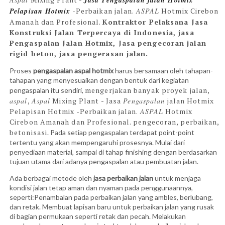
Jasa
Pengaspalan
jalan Hotmix
Pelapisan Hotmix
-Perbaikan jalan.
ASPAL
Hotmix Cirebon
Amanah dan Profesional.
Kontraktor Pelaksana Jasa
Konstruksi Jalan Terpercaya di Indonesia, jasa
Pengaspalan Jalan Hotmix, Jasa pengecoran jalan
rigid beton, jasa pengerasan jalan.
Proses
pengaspalan aspal hotmix
harus bersamaan oleh tahapan-
tahapan yang menyesuaikan dengan bentuk dari kegiatan
mengerjakan banyak proyek jalan,
pengaspalan itu sendiri,
aspal
,
Aspal
Mixing Plant - Jasa
Pengaspalan
jalan Hotmix
Pelapisan Hotmix -Perbaikan jalan.
ASPAL
Hotmix
Cirebon Amanah dan Profesional.
pengecoran, perbaikan,
betonisasi
. Pada setiap pengaspalan terdapat point-point
tertentu yang akan mempengaruhi prosesnya. Mulai dari
penyediaan material, sampai di tahap finishing dengan berdasarkan
tujuan utama dari adanya pengaspalan atau pembuatan jalan.
Ada berbagai metode oleh
jasa perbaikan jalan
untuk menjaga
kondisi jalan tetap aman dan nyaman pada penggunaannya,
seperti:Penambalan pada perbaikan jalan yang ambles, berlubang,
dan retak. Membuat lapisan baru untuk perbaikan jalan yang rusak
di bagian permukaan seperti retak dan pecah. Melakukan