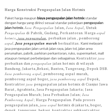
Harga Konstruksi Pengaspalan Jalan Hotmix
Paket harga maupun
biaya pengaspalan jalan hotmix
standar
dengan harga yang dirinci sesuai standar pekerjaan
pengaspalan
Jasa Pengaspalan
Jalan,
Jasa Aspal
, Untuk
jalan hotmix
.
Pengaspalan
di Pabrik, Gudang, Perkantoran.
Harga
aspal
hotmix
,
jasa pengaspalan
, perbaikan jalan , pemborong
aspal
Jasa pengaspalan murah
berkualitas.
,
Kami melayani
jasa pengaspalan jalan untuk jalan raya, jalan tol, jalan area
perumahan, pabrik, parkiran perkantoran, ruko, supermarket, mall
ontraktor
jasa
ataupun tempat perbelanjaan dan sebagainya. K
perbaikan dan
pengaspalan
jalan hotmix di wilayah
Bandung, Jakarta,Bekasi, Banten, Tangerang, Depok DSB.
Jasa pemborong aspal
, pemborong aspal murah,
pemborong aspal bogor,
jasa
pemborong aspal
Depok,
Kontraktor
jasa
pengaspalan jalan hotmix di Cianjur Jawa
Barat, Agrabinta,
Jasa Pengaspalan Jakarta; Jasa
Pengaspalan Murah; Jasa Perbaikan Jalan;
Jasa
Pemborong Aspal
; Harga Pengaspalan. Pada proses
pengaspalan jalan,
jasa aspal
hotmix di jakarta, bogor,
depok, tangerang, bekasi. kontraktor subkontraktor