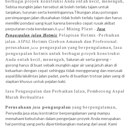
berbagai proyek konstruksi Anda entah kecil, menengah,
Sebisa mungkin jalan tersebut ak boleh terlalu tajam untuk
tanjakan, turunan serta kemiringannya.Tikungan atau potongan
persimpangan jalan diusahakan tidak boleh terlalu tajam dan harus
memiliki pondasi yang kuat karena beresiko cepat rusak akibat
Aspal
Mixing Plant -
Jasa
perputaran roda kendaraan.
Pengaspalan
jalan Hotmix
Pelapisan Hotmix -Perbaikan
jalan.
ASPAL
Hotmix Cirebon Amanah dan Profesional.
perusahaan
jasa
pengaspalan yang berpengalaman,
Jasa
pengaspalan hotmix untuk berbagai proyek konstruksi
Anda entah kecil, menengah,
Saluran air serta gorong –
gorong harus di buat sebaik mungkin agar air yang jatuh akan di
keluarkan dengan cepat sehingga tidak menggenang dan merusak
aspal.Bila lalulintas jalan padat, perlu di buatkan trotoar jalan yang di
siapkan khusus untuk pejalan kaki.
Jasa Pengaspalan dan Perbaikan Jalan, Pemborong Aspal
Murah Berkualitas
Perusahaan
jasa
pengaspalan
yang berpengalaman,
Penyedia jasa atau kontraktor berpengalaman yang mampu
memahami kebutuhan dalam pengerjaan proyek Anda merupakan
hal penting yang perlu dipertimbangkan matang dari awal. Kami