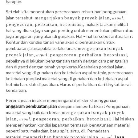
harapan.
Setelah kita menentukan perencanaan kebutuhan penggunaan
mengerjakan banyak proyek jalan,
aspal
,
jalan tersebut,
pengecoran, perbaikan, betonisasi,
maka kita akan melihat
hal yang dirasa juga sangat penting untuk menentukan pilihan atau
juga anggaran yang akan di gunakan. Hal – hal tersebut antara lain :
Kontur dan kondisi tanah yang akan di pergunakan untuk
mengerjakan banyak
pembuatan jalan.apabila terlalu lunak,
proyek jalan,
aspal
, pengecoran, perbaikan, betonisasi,
sebaiknya di lakukan penggantian tanah dengan cara penggalian
dan di ganti dengan tanah yang keras.Ketebalan pondasi jalan,
material yang di gunakan dan ketebalan aspal hotmix, perencanaan
ketebalan pondasi material yang di gunakan dan ketebalan aspal
hotmix haruslah di pastikan. Harus di perhatikan dari tingkat berat
kendaraan.
Perencanaan ini akan mempengaruhi efisiensi penggunaan
anggaram pembuatan jalan
dengan memperhatikan :Penggunaan
mengerjakan banyak proyek
material yang baik dan benar,
jalan,
aspal
, pengecoran, perbaikan, betonisasi
. Hal ini akan
memperlihatkan kondisi lapangan termasuk penggunaan material
seperti batu makadam, batu spilt, sirtu, dll. Pemadatan
mengerjakan banyak proyek jalan,
aspal
,
Jasa
material,.