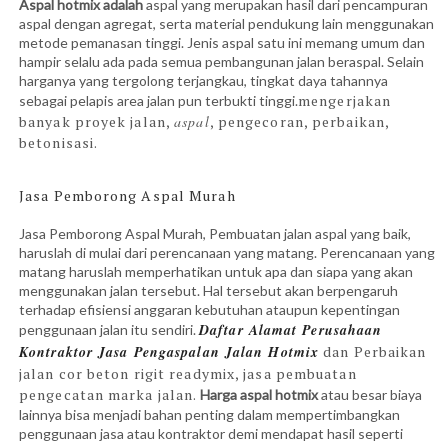
Aspal hotmix adalah
aspal yang merupakan hasil dari pencampuran
aspal dengan agregat, serta material pendukung lain menggunakan
metode pemanasan tinggi. Jenis aspal satu ini memang umum dan
hampir selalu ada pada semua pembangunan jalan beraspal. Selain
harganya yang tergolong terjangkau, tingkat daya tahannya
mengerjakan
sebagai pelapis area jalan pun terbukti tinggi.
banyak proyek jalan,
aspal
, pengecoran, perbaikan,
betonisasi.
Jasa Pemborong Aspal Murah
Jasa Pemborong Aspal Murah, Pembuatan jalan aspal yang baik,
haruslah di mulai dari perencanaan yang matang. Perencanaan yang
matang haruslah memperhatikan untuk apa dan siapa yang akan
menggunakan jalan tersebut. Hal tersebut akan berpengaruh
terhadap efisiensi anggaran kebutuhan ataupun kepentingan
Daftar Alamat Perusahaan
penggunaan jalan itu sendiri.
Kontraktor
Jasa
Pengaspalan
Jalan Hotmix
dan Perbaikan
jalan cor beton rigit readymix, jasa pembuatan
pengecatan marka jalan.
Harga aspal hotmix
atau besar biaya
lainnya bisa menjadi bahan penting dalam mempertimbangkan
penggunaan jasa atau kontraktor demi mendapat hasil seperti