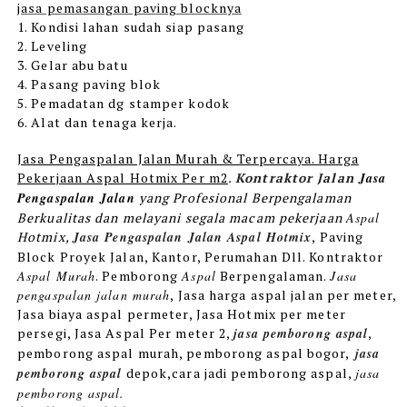
jasa pemasangan paving blocknya
1. Kondisi lahan sudah siap pasang
2. Leveling
3. Gelar abu batu
4. Pasang paving blok
5. Pemadatan dg stamper kodok
6. Alat dan tenaga kerja.
Jasa Pengaspalan Jalan Murah & Terpercaya. Harga
Pekerjaan Aspal Hotmix Per m2
.
Kontraktor Jalan
Jasa
Pengaspalan Jalan
yang Profesional Berpengalaman
Berkualitas dan melayani segala macam pekerjaan
Aspal
Hotmix
,
Jasa Pengaspalan Jalan Aspal
Hotmix
, Paving
Block Proyek Jalan, Kantor, Perumahan Dll. Kontraktor
Aspal Murah
. Pemborong
Aspal
Berpengalaman.
Jasa
pengaspalan jalan murah
, Jasa harga aspal jalan per meter,
Jasa biaya aspal permeter, Jasa Hotmix per meter
persegi, Jasa Aspal Per meter 2,
jasa pemborong aspal
,
pemborong aspal murah, pemborong aspal bogor,
jasa
pemborong aspal
depok,cara jadi pemborong aspal,
jasa
pemborong aspal.