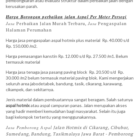
pembongkaran atau evaluasi struktur dalam perbaikan jalan dengan
kerusakan parah.
Harga Borongan perbaikan jalan
Aspal
Per Meter Persegi
Jasa
Perbaikan Jalan Murah Terbaru,
Jasa
Pengaspalan
Halaman Perumahan
Harga jasa pengaspalan aspal hotmix plus material Rp. 40.000 s/d
Rp. 150.000 /m2.
Harga pemasangan kanstin Rp. 12.000 s/d Rp. 27.500 /m1. Belum
termasuk material
Harga jasa tenaga jasa pasang paving block Rp. 20.500 s/d Rp.
30.000 /m2 belum termasuk material paving blok. Kami mengerjakan
seluruh area jabodetabek, bandung, tasik, cikarang, karawang,
cikampek, dan sekitarnya.
Jenis material dalam pembuatannya sangat beragam. Salah satunya
aspal hotmix
atau aspal campuran panas. Jalan merupakan akses
yang hadir memberi kemudahan bagi masyarakat. Selain itu juga
bagi kelompok tertentu yang menggunakannya.
Jasa Pemborong Aspal
Jalan Hotmix di Cikarang, Cibubur,
Sumedang, Bandung​, Tasikmalaya Jawa Barat - Pemborong