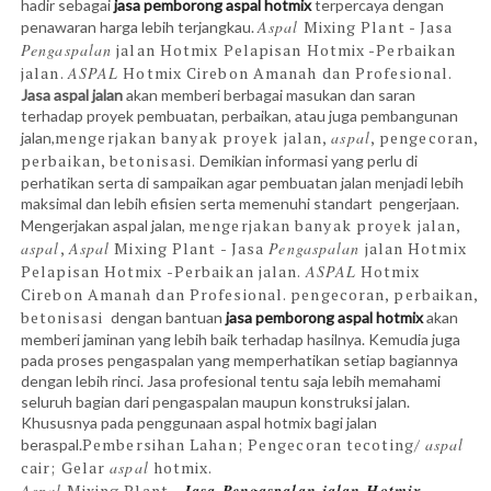
hadir sebagai
jasa pemborong aspal hotmix
terpercaya dengan
Aspal
Mixing Plant - Jasa
penawaran harga lebih terjangkau.
Pengaspalan
jalan Hotmix Pelapisan Hotmix -Perbaikan
jalan.
ASPAL
Hotmix Cirebon Amanah dan Profesional.
Jasa aspal jalan
akan memberi berbagai masukan dan saran
terhadap proyek pembuatan, perbaikan, atau juga pembangunan
mengerjakan banyak proyek jalan,
aspal
, pengecoran,
jalan,
perbaikan, betonisasi.
Demikian informasi yang perlu di
perhatikan serta di sampaikan agar pembuatan jalan menjadi lebih
maksimal dan lebih efisien serta memenuhi standart pengerjaan.
mengerjakan banyak proyek jalan,
Mengerjakan aspal jalan,
aspal
,
Aspal
Mixing Plant - Jasa
Pengaspalan
jalan Hotmix
Pelapisan Hotmix -Perbaikan jalan.
ASPAL
Hotmix
Cirebon Amanah dan Profesional.
pengecoran, perbaikan,
betonisasi
dengan bantuan
jasa pemborong aspal hotmix
akan
memberi jaminan yang lebih baik terhadap hasilnya. Kemudia juga
pada proses pengaspalan yang memperhatikan setiap bagiannya
dengan lebih rinci. Jasa profesional tentu saja lebih memahami
seluruh bagian dari pengaspalan maupun konstruksi jalan.
Khususnya pada penggunaan aspal hotmix bagi jalan
Pembersihan Lahan; Pengecoran tecoting/
aspal
beraspal.
cair; Gelar
aspal
hotmix.
Aspal
Mixing Plant -