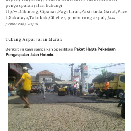
pengaspalan jalan hubungi
tlp/wa
Cibinong,Cipanas,Pagelaran,Pasirkuda,Garut,Pace
t,Sukalayu,Takokak,Cibeber​,
pemborong aspal,
jasa
pemborong aspal,
Tukang Aspal Jalan Murah
Berikut ini kami sampaikan Spesifikasi
Paket Harga Pekerjaan
Pengaspalan Jalan Hotmix
.