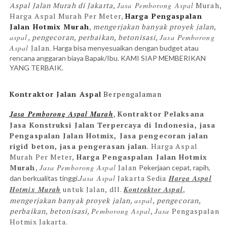
Aspal Jalan Murah di Jakarta,
Jasa Pemborong Aspal
Murah,
Harga Aspal Murah Per Meter,
Harga Pengaspalan
Jalan Hotmix Murah
,
mengerjakan banyak proyek jalan,
aspal
, pengecoran, perbaikan, betonisasi,
Jasa Pemborong
Aspal
Jalan.
Harga bisa menyesuaikan dengan budget atau
rencana anggaran biaya Bapak/Ibu. KAMI SIAP MEMBERIKAN
YANG TERBAIK.
Kontraktor Jalan Aspal
Berpengalaman
Jasa Pemborong Aspal Murah
,
Kontraktor Pelaksana
Jasa Konstruksi Jalan Terpercaya di Indonesia, jasa
Pengaspalan Jalan Hotmix, Jasa pengecoran jalan
rigid beton, jasa pengerasan jalan
. Harga Aspal
Murah Per Meter,
Harga Pengaspalan Jalan Hotmix
Murah
,
Jasa Pemborong Aspal
Jalan
Pekerjaan cepat, rapih,
Jasa Aspal
Jakarta Sedia
Harga Aspal
dan berkualitas tinggi.
Hotmix Murah
untuk Jalan, dll.
Kontraktor
Aspal
,
mengerjakan banyak proyek jalan,
aspal
, pengecoran,
perbaikan, betonisasi,
Pemborong Aspal
,
Jasa
Pengaspalan
Hotmix Jakarta.