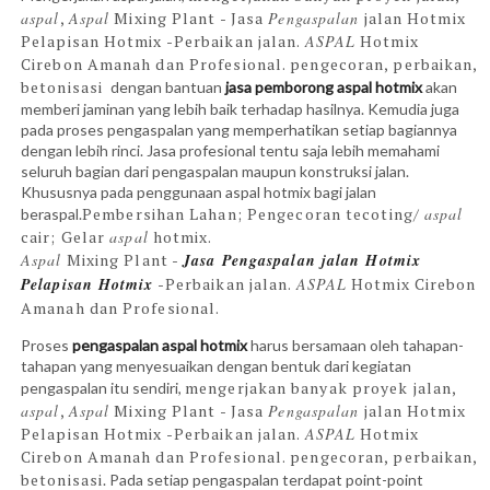
aspal
,
Aspal
Mixing Plant - Jasa
Pengaspalan
jalan Hotmix
Pelapisan Hotmix -Perbaikan jalan.
ASPAL
Hotmix
Cirebon Amanah dan Profesional.
pengecoran, perbaikan,
betonisasi
dengan bantuan
jasa pemborong aspal hotmix
akan
memberi jaminan yang lebih baik terhadap hasilnya. Kemudia juga
pada proses pengaspalan yang memperhatikan setiap bagiannya
dengan lebih rinci. Jasa profesional tentu saja lebih memahami
seluruh bagian dari pengaspalan maupun konstruksi jalan.
Khususnya pada penggunaan aspal hotmix bagi jalan
Pembersihan Lahan; Pengecoran tecoting/
aspal
beraspal.
cair; Gelar
aspal
hotmix.
Aspal
Mixing Plant -
Jasa
Pengaspalan
jalan Hotmix
Pelapisan Hotmix
-Perbaikan jalan.
ASPAL
Hotmix Cirebon
Amanah dan Profesional.
Proses
pengaspalan aspal hotmix
harus bersamaan oleh tahapan-
tahapan yang menyesuaikan dengan bentuk dari kegiatan
mengerjakan banyak proyek jalan,
pengaspalan itu sendiri,
aspal
,
Aspal
Mixing Plant - Jasa
Pengaspalan
jalan Hotmix
Pelapisan Hotmix -Perbaikan jalan.
ASPAL
Hotmix
Cirebon Amanah dan Profesional.
pengecoran, perbaikan,
betonisasi
. Pada setiap pengaspalan terdapat point-point