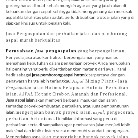
gorong harus di buat sebaik mungkin agar air yang jatuh akan di
keluarkan dengan cepat sehingga tidak menggenang dan merusak
aspal.Bila lalulintas jalan padat, perlu di buatkan trotoar jalan yang di
siapkan khusus untuk pejalan kaki.
Jasa Pengaspalan dan perbaikan jalan dan pemborong
aspal murah berkualitas
Perusahaan
jasa
pengaspalan
yang berpengalaman,
Penyedia jasa atau kontraktor berpengalaman yang mampu
memahami kebutuhan dalam pengerjaan proyek Anda merupakan
hal penting yang perlu dipertimbangkan matang dari awal. Kami
hadir sebagai
jasa pemborong aspal hotmix
terpercaya dengan
Aspal
Mixing Plant - Jasa
penawaran harga lebih terjangkau.
Pengaspalan
jalan Hotmix Pelapisan Hotmix -Perbaikan
jalan.
ASPAL
Hotmix Cirebon Amanah dan Profesional.
Jasa aspal jalan
akan memberi berbagai masukan dan saran
terhadap proyek pembuatan, perbaikan, atau juga pembangunan
mengerjakan banyak proyek jalan,
aspal
, pengecoran,
jalan,
perbaikan, betonisasi.
Demikian informasi yang perlu di
perhatikan serta di sampaikan agar pembuatan jalan menjadi lebih
maksimal dan lebih efisien serta memenuhi standart pengerjaan.
mengerjakan banyak proyek jalan,
Mengerjakan aspal jalan,