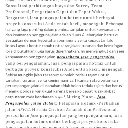
Konsultasi perhitungan biaya dan Survey. Team
Profesional, Pengerjaan Cepat dan Tepat Waktu,
Bergaransi
Jasa pengaspalan hotmix untuk berbagai
,
proyek konstruksi Anda entah kecil, menengah,
Beberapa
hal yang juga penting dalam pembuatan jalan untuk kenyamanan
dan keamanan pengguna jalan adalah :Luas & lebar jalan harus di
sesuaikan dengan kebutuhan pengguna serta kepadatan lalu
lintas.Layout kontur tanah untuk tanjakan, turunan dan kemiringan
(bila di butuhkan) juga harus diperlihatkan. Ini menyangkut dari segi
perusahaan
jasa
pengaspalan
kenyamanan pengguna jalan.
yang berpengalaman,
Jasa pengaspalan hotmix untuk
berbagai proyek konstruksi Anda entah kecil, menengah,
Sebisa mungkin jalan tersebut ak boleh terlalu tajam untuk
tanjakan, turunan serta kemiringannya.Tikungan atau potongan
persimpangan jalan diusahakan tidak boleh terlalu tajam dan harus
memiliki pondasi yang kuat karena beresiko cepat rusak akibat
Aspal
Mixing Plant -
Jasa
perputaran roda kendaraan.
Pengaspalan
jalan Hotmix
Pelapisan Hotmix -Perbaikan
jalan.
ASPAL
Hotmix Cirebon Amanah dan Profesional.
perusahaan
jasa
pengaspalan yang berpengalaman,
Jasa
pengaspalan hotmix untuk berbagai proyek konstruksi
Anda entah kecil, menengah,
Saluran air serta gorong –