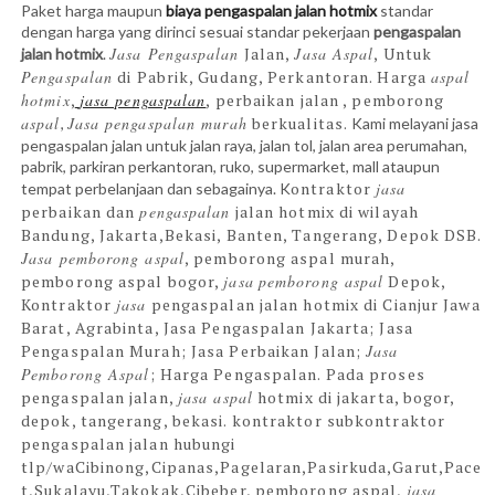
Paket harga maupun
biaya pengaspalan jalan hotmix
standar
dengan harga yang dirinci sesuai standar pekerjaan
pengaspalan
Jasa Pengaspalan
Jalan,
Jasa Aspal
, Untuk
jalan hotmix
.
Pengaspalan
di Pabrik, Gudang, Perkantoran.
Harga
aspal
hotmix
,
jasa pengaspalan
, perbaikan jalan , pemborong
aspal
Jasa pengaspalan murah
berkualitas.
,
Kami melayani jasa
pengaspalan jalan untuk jalan raya, jalan tol, jalan area perumahan,
pabrik, parkiran perkantoran, ruko, supermarket, mall ataupun
ontraktor
jasa
tempat perbelanjaan dan sebagainya. K
perbaikan dan
pengaspalan
jalan hotmix di wilayah
Bandung, Jakarta,Bekasi, Banten, Tangerang, Depok DSB.
Jasa pemborong aspal
, pemborong aspal murah,
pemborong aspal bogor,
jasa
pemborong aspal
Depok,
Kontraktor
jasa
pengaspalan jalan hotmix di Cianjur Jawa
Barat, Agrabinta,
Jasa Pengaspalan Jakarta; Jasa
Pengaspalan Murah; Jasa Perbaikan Jalan;
Jasa
Pemborong Aspal
; Harga Pengaspalan. Pada proses
pengaspalan jalan,
jasa aspal
hotmix di jakarta, bogor,
depok, tangerang, bekasi. kontraktor subkontraktor
pengaspalan jalan hubungi
tlp/wa
Cibinong,Cipanas,Pagelaran,Pasirkuda,Garut,Pace
t,Sukalayu,Takokak,Cibeber​,
pemborong aspal,
jasa