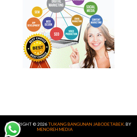
COPYRIGHT ©
2026
TUKANG BANGUNAN JABODETABEK.
BY
MENOREH MEDIA