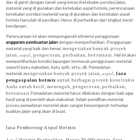
dan di ganti dengan tanah yang keras.Ketebalan pondasi jalan,
material yang di gunakan dan ketebalan aspal hotmix, perencanaan
ketebalan pondasi material yang di gunakan dan ketebalan aspal
hotmix haruslah di pastikan. Harus di perhatikan dari tingkat berat
kendaraan.
Perencanaan ini akan mempengaruhi efisiensi penggunaan
anggaram pembuatan jalan
dengan memperhatikan :Penggunaan
mengerjakan banyak proyek
material yang baik dan benar,
jalan,
aspal
, pengecoran, perbaikan, betonisasi
. Hal ini akan
memperlihatkan kondisi lapangan termasuk penggunaan material
seperti batu makadam, batu spilt, sirtu, dll. Pemadatan
mengerjakan banyak proyek jalan,
aspal
,
Jasa
material,.
pengaspalan hotmix
untuk berbagai proyek konstruksi
Anda entah kecil, menengah,
pengecoran, perbaikan,
betonisasi
Pemadatan material harus dilakukan dengan baik agar
hasil yang di peroleh akan maksimal. Selain pemilihan material,
proses pemadatan material akan sangat berpengaruh terhadap
kualitas jalan yang akan di buat.
Jasa Pemborong Aspal Hotmix
Aspal
Hotmix Berkualitas, Harga 30.000/meter, Free