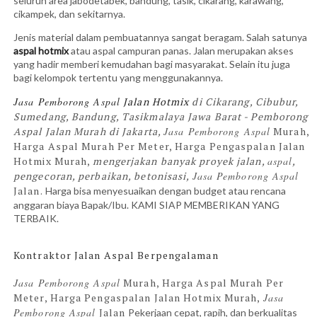
seluruh area jabodetabek, bandung, tasik, cikarang, karawang,
cikampek, dan sekitarnya.
Jenis material dalam pembuatannya sangat beragam. Salah satunya
aspal hotmix
atau aspal campuran panas. Jalan merupakan akses
yang hadir memberi kemudahan bagi masyarakat. Selain itu juga
bagi kelompok tertentu yang menggunakannya.
Jasa Pemborong Aspal
Jalan Hotmix
di Cikarang, Cibubur,
Sumedang, Bandung​, Tasikmalaya Jawa Barat - Pemborong
Aspal Jalan Murah di Jakarta,
Jasa Pemborong Aspal
Murah,
Harga Aspal Murah Per Meter, Harga Pengaspalan Jalan
Hotmix Murah,
mengerjakan banyak proyek jalan,
aspal
,
pengecoran, perbaikan, betonisasi,
Jasa Pemborong Aspal
Jalan.
Harga bisa menyesuaikan dengan budget atau rencana
anggaran biaya Bapak/Ibu. KAMI SIAP MEMBERIKAN YANG
TERBAIK.
Kontraktor Jalan Aspal
Berpengalaman
Jasa Pemborong Aspal
Murah, Harga Aspal Murah Per
Meter, Harga Pengaspalan Jalan Hotmix Murah,
Jasa
Pemborong Aspal
Jalan
Pekerjaan cepat, rapih, dan berkualitas