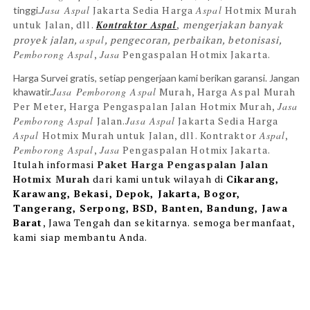
Jasa Aspal
Jakarta Sedia Harga
Aspal
Hotmix Murah
tinggi.
untuk Jalan, dll.
Kontraktor
Aspal
,
mengerjakan banyak
proyek jalan,
aspal
, pengecoran, perbaikan, betonisasi,
Pemborong Aspal
,
Jasa
Pengaspalan Hotmix Jakarta.
Harga Survei gratis, setiap pengerjaan kami berikan garansi. Jangan
Jasa Pemborong Aspal
Murah, Harga Aspal Murah
khawatir.
Per Meter, Harga Pengaspalan Jalan Hotmix Murah,
Jasa
Pemborong Aspal
Jalan.
Jasa Aspal
Jakarta Sedia Harga
Aspal
Hotmix Murah untuk Jalan, dll. Kontraktor
Aspal
,
Pemborong Aspal
,
Jasa
Pengaspalan Hotmix Jakarta.
Itulah informasi
Paket Harga Pengaspalan Jalan
Hotmix Murah
dari
kami untuk
wilayah di
Cikarang,
Karawang, Bekasi, Depok, Jakarta, Bogor,
Tangerang, Serpong, BSD, Banten, Bandung, Jawa
Barat
, Jawa Tengah dan sekitarnya. semoga bermanfaat,
kami siap membantu Anda.