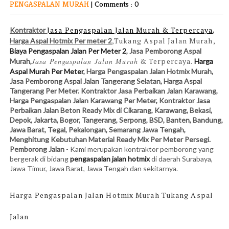
PENGASPALAN MURAH
|
Comments : 0
Jasa Pengaspalan Jalan Murah & Terpercaya
Kontraktor
,
,Tukang Aspal Jalan Murah,
Harga Aspal Hotmix Per meter 2
Biaya Pengaspalan Jalan Per Meter 2
, Jasa Pemborong Aspal
Jasa Pengaspalan Jalan Murah
& Terpercaya.
Murah,
Harga
Aspal Murah Per Meter
, Harga Pengaspalan Jalan Hotmix Murah,
Jasa Pemborong Aspal Jalan Tangerang Selatan, Harga Aspal
Tangerang Per Meter. Kontraktor Jasa Perbaikan Jalan Karawang,
Harga Pengaspalan Jalan
Karawang Per Meter,
Kontraktor Jasa
Perbaik
a
n Jalan Beton Ready Mix di Cikarang, Karawang, Bekasi,
Depok, Jakarta, Bogor, Tangerang, Serpong, BSD, Banten, Bandung,
Jawa Barat, Tegal, Pekalongan, Semarang Jawa Tengah,
Menghitung Kebutuhan Material Ready Mix Per Meter Persegi.
Pemborong Jalan
- Kami
merupakan kontraktor pemborong yang
bergerak di bidang
pengaspalan jalan hotmix
di daerah Surabaya,
Jawa Timur, Jawa Barat, Jawa Tengah dan sekitarnya.
Harga Pengaspalan Jalan Hotmix Murah Tukang Aspal
Jalan