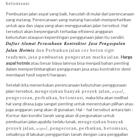
betonisasi.
Pembuatan jalan aspal yang baik, haruslah di mulai dari perencanaan
yang matang. Perencanaan yang matang haruslah memperhatikan
untuk apa dan siapa yang akan menggunakan jalan tersebut. Hal
tersebut akan berpengaruh terhadap efisiensi anggaran
kebutuhan ataupun kepentingan penggunaan jalan itu sendiri.
Daftar Alamat Perusahaan
Kontraktor
Jasa
Pengaspalan
Jalan Hotmix
dan Perbaikan jalan cor beton rigit
readymix, jasa pembuatan pengecatan marka jalan.
Harga
aspal hotmix
atau besar biaya lainnya bisa menjadi bahan penting
dalam mempertimbangkan penggunaan jasa atau kontraktor demi
mendapat hasil seperti harapan.
Setelah kita menentukan perencanaan kebutuhan penggunaan
mengerjakan banyak proyek jalan,
aspal
,
jalan tersebut,
pengecoran, perbaikan, betonisasi,
maka kita akan melihat
hal yang dirasa juga sangat penting untuk menentukan pilihan atau
juga anggaran yang akan di gunakan. Hal – hal tersebut antara lain :
Kontur dan kondisi tanah yang akan di pergunakan untuk
mengerjakan banyak
pembuatan jalan.apabila terlalu lunak,
proyek jalan,
aspal
, pengecoran, perbaikan, betonisasi,
sebaiknya di lakukan penggantian tanah dengan cara penggalian