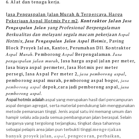
6. Alat dan tenaga kerja.
Jasa Pengaspalan Jalan Murah & Terpercaya. Harga
Pekerjaan Aspal Hotmix Per m2
.
Kontraktor Jalan
Jasa
Pengaspalan Jalan
yang Profesional Berpengalaman
Berkualitas dan melayani segala macam pekerjaan
Aspal
Hotmix
,
Jasa Pengaspalan Jalan Aspal
Hotmix
, Paving
Block Proyek Jalan, Kantor, Perumahan Dll. Kontraktor
Aspal Murah
. Pemborong
Aspal
Berpengalaman.
Jasa
pengaspalan jalan murah
, Jasa harga aspal jalan per meter,
Jasa biaya aspal permeter, Jasa Hotmix per meter
persegi, Jasa Aspal Per meter 2,
jasa pemborong aspal
,
pemborong aspal murah, pemborong aspal bogor,
jasa
pemborong aspal
depok,cara jadi pemborong aspal,
jasa
pemborong aspal.
Aspal hotmix adalah
aspal yang merupakan hasil dari pencampuran
aspal dengan agregat, serta material pendukung lain menggunakan
metode pemanasan tinggi. Jenis aspal satu ini memang umum dan
hampir selalu ada pada semua pembangunan jalan beraspal. Selain
harganya yang tergolong terjangkau, tingkat daya tahannya
mengerjakan
sebagai pelapis area jalan pun terbukti tinggi.
banyak proyek jalan,
aspal
, pengecoran, perbaikan,